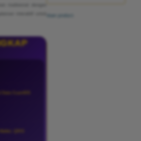
an tradisional dengan
laman interaktif untuk
share product:
NGKAP
& Data Cuan805
Wallet, QRIS