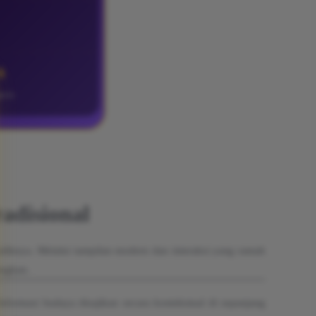
5
guna
adisional
baliknya. Melalui tampilan modern dan interaksi yang ramah
⭐⭐⭐⭐⭐
angkan.
an tradisional terasa dekat dengan generasi
nformasi budaya disajikan secara kontekstual di sepanjang
yanya ringkas, tetapi tetap memberi wawasan yang