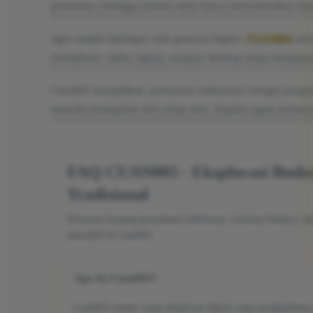
permainan sehingga pemain tidak hanya menyelesaikan tantan
Agar mudah dipelajari oleh generasi digital,
CUAN805
meny
smartphone, tablet, laptop, maupun desktop tanpa mengur
Cuan805 menjadikan permainan tradisional sebagai pengal
menarik kesimpulan dari setiap misi. Jelajahi ragam perma
FAQ CUAN805 - Eksplorasi Buda
Tradisional
Informasi tentang permainan tradisional, wawasan budaya, ta
interaktif di Cuan805
Apa itu Cuan805?
Cuan805 adalah ruang eksplorasi digital yang menghadirkan 