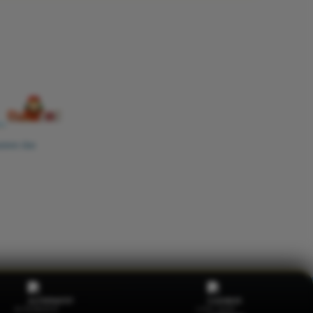
sumen dan
ALTERNATIF
LIVE CHAT