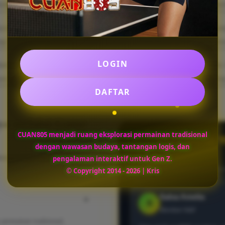
bermakna."
gan, tetapi juga memahami asal, fungsi sosial, dan karakter setiap pe
ediakan navigasi intuitif, petunjuk singkat, dan tahapan tantangan ya
Maya Lestari
M
angi kenyamanan membaca informasi atau menjalankan kontrol permain
Verified Member
LOGIN
"Saya suka cara Cuan805 
aman belajar yang aktif, bukan sekadar materi untuk dibaca. Pemai
budaya. Belajarnya terasa 
inan, pecahkan tantangan logis, dan temukan wawasan budaya yang teta
DAFTAR
Dian Saputra
D
Member Baru
ya melalui Game
"Sebagai pemain baru, saya
CUAN805 menjadi ruang eksplorasi permainan tradisional
TESTIMONI 
logikanya bertahap dan me
dengan wawasan budaya, tantangan logis, dan
ntangan logis, dan pengalaman
pengalaman interaktif untuk Gen Z.
© Copyright 2014 - 2026 | Kris
Salsa Amelia
S
Member Aktif
+
"Visual Cuan805 modern, te
membuat eksplorasi buday
permainan tradisional,